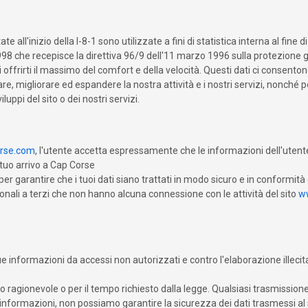
'inizio della I-8-1 sono utilizzate a fini di statistica interna al fine di 
1998 che recepisce la direttiva 96/9 dell'11 marzo 1996 sulla protezione gi
ffrirti il massimo del comfort e della velocità. Questi dati ci consenton
e, migliorare ed espandere la nostra attività e i nostri servizi, nonché pe
luppi del sito o dei nostri servizi.
orse.com
, l'utente accetta espressamente che le informazioni dell'utente
 tuo arrivo a Cap Corse
garantire che i tuoi dati siano trattati in modo sicuro e in conformità 
onali a terzi che non hanno alcuna connessione con le attività del sito
w
informazioni da accessi non autorizzati e contro l'elaborazione illecita d
ragionevole o per il tempo richiesto dalla legge. Qualsiasi trasmission
formazioni, non possiamo garantire la sicurezza dei dati trasmessi al sit