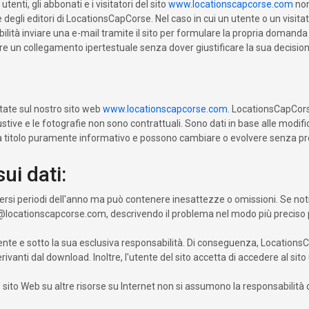
utenti, gli abbonati e i visitatori del sito
www.locationscapcorse.com
non
degli editori di LocationsCapCorse. Nel caso in cui un utente o un visit
ilità inviare una e-mail tramite il sito per formulare la propria domanda
utare un collegamento ipertestuale senza dover giustificare la sua decision
entate sul nostro sito web
www.locationscapcorse.com
. LocationsCapCorse
tive e le fotografie non sono contrattuali. Sono dati in base alle modif
e a titolo puramente informativo e possono cambiare o evolvere senza pr
ui dati:
versi periodi dell'anno ma può contenere inesattezze o omissioni. Se no
i@locationscapcorse.com, descrivendo il problema nel modo più preciso 
'utente e sotto la sua esclusiva responsabilità. Di conseguenza, Locatio
rivanti dal download. Inoltre, l'utente del sito accetta di accedere al sit
 sito Web su altre risorse su Internet non si assumono la responsabilità 