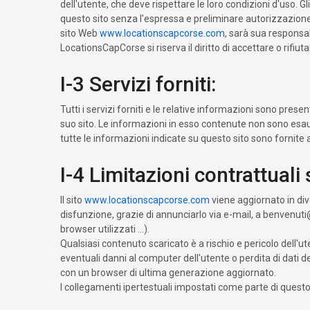
dell'utente, che deve rispettare le loro condizioni d'uso. Gli 
questo sito senza l'espressa e preliminare autorizzazione 
sito Web
www.locationscapcorse.com
, sarà sua responsab
LocationsCapCorse si riserva il diritto di accettare o rifi
I-3 Servizi forniti:
Tutti i servizi forniti e le relative informazioni sono pres
suo sito. Le informazioni in esso contenute non sono esaus
tutte le informazioni indicate su questo sito sono fornit
I-4 Limitazioni contrattuali s
Il sito
www.locationscapcorse.com
viene aggiornato in di
disfunzione, grazie di annunciarlo via e-mail, a benvenut
browser utilizzati ...).
Qualsiasi contenuto scaricato è a rischio e pericolo dell
eventuali danni al computer dell'utente o perdita di dati de
con un browser di ultima generazione aggiornato.
I collegamenti ipertestuali impostati come parte di questo