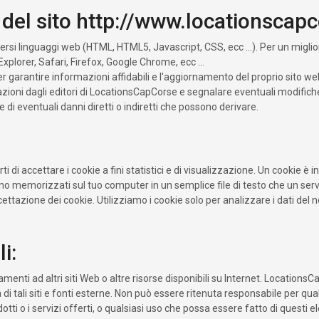
o del sito http://www.locationscapc
iversi linguaggi web (HTML, HTML5, Javascript, CSS, ecc ...). Per un miglior
plorer, Safari, Firefox, Google Chrome, ecc ...
garantire informazioni affidabili e l'aggiornamento del proprio sito web.
zioni dagli editori di LocationsCapCorse e segnalare eventuali modifiche 
di eventuali danni diretti o indiretti che possono derivare.
i di accettare i cookie a fini statistici e di visualizzazione. Un cookie è
ono memorizzati sul tuo computer in un semplice file di testo che un serv
ttazione dei cookie. Utilizziamo i cookie solo per analizzare i dati del n
i:
menti ad altri siti Web o altre risorse disponibili su Internet. LocationsC
 di tali siti e fonti esterne. Non può essere ritenuta responsabile per qua
dotti o i servizi offerti, o qualsiasi uso che possa essere fatto di questi 