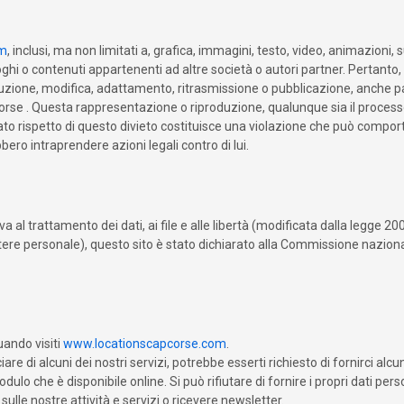
om
, inclusi, ma non limitati a, grafica, immagini, testo, video, animazioni, 
oghi o contenuti appartenenti ad altre società o autori partner. Pertanto,
tribuzione, modifica, adattamento, ritrasmissione o pubblicazione, anche
orse . Questa rappresentazione o riproduzione, qualunque sia il processo, 
cato rispetto di questo divieto costituisce una violazione che può comporta
bbero intraprendere azioni legali contro di lui.
 al trattamento dei dati, ai file e alle libertà (modificata dalla legge 2
tere personale), questo sito è stato dichiarato alla Commissione naziona
quando visiti
www.locationscapcorse.com
.
e di alcuni dei nostri servizi, potrebbe esserti richiesto di fornirci alcuni 
ulo che è disponibile online. Si può rifiutare di fornire i propri dati perso
ulle nostre attività e servizi o ricevere newsletter.