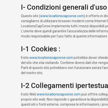
I- Condizioni generali d'us
Questo sito (
www.locationscapcorse.com
) è offerto in d
consigliamo di utilizzare browser moderni come Internet Ex
LocationsCapCorse implementa tutti i mezzi disponibili per 
L'utente deve quindi garantire l'accuratezza delle informa
modo responsabile per l'uso fatto di queste informazioni e 
I-1 Cookies :
Il sito
www.locationscapcorse.com
potrebbe dover chiedert
del sito che stai visitando. Contiene diversi dati che veng
Parti di questo sito potrebbero non funzionare senza l'acce
del nostro sito.
I-2 Collegamenti ipertestual
Il sito Web
www.locationscapcorse.com
può offrire collega
proprio sito web. Non risponde o garantisce la disponibilità
questi siti o fonti esterne, comprese le informazioni, i pro