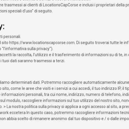
 trasmessi ai clienti di LocationsCapCorse e inclusi i proprietari della p
oni speciali d'uso" di seguito.
y:
i personali.
l sito https://www.locationscapcorse.com. Di seguito troverai tutte le info
 "l'informativa sulla privacy").
cetti la raccolta, l'utilizzo e il trasferimento di informazioni su di te, in
 i tuoi dati saranno trasmessi a terzi.
gliamo determinati dati. Potremmo raccogliere automaticamente alcune 
sito, come le aree che visiti e i servizi a cui accedi, il tuo indirizzo IP, i
e informazioni personali, tra cui nome, indirizzo, numero di telefono, indi
i sul modulo, raccogliere informazioni sul tuo utilizzo del nostro sito, 
La nostra politica sulla privacy si applica a ogni accesso al sito, a pres
etwork eccetera In questo caso, potremmo raccogliere informazioni tecnich
non abbia scelto di rimanere anonimo dal tuo dispositivo e / o dalle imp