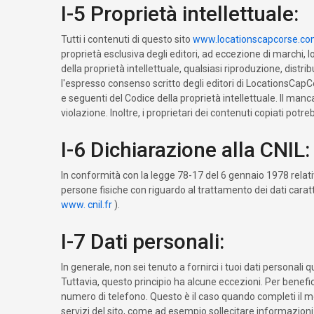
I-5 Proprietà intellettuale:
Tutti i contenuti di questo sito
www.locationscapcorse.c
proprietà esclusiva degli editori, ad eccezione di marchi, l
della proprietà intellettuale, qualsiasi riproduzione, dis
l'espresso consenso scritto degli editori di LocationsCapC
e seguenti del Codice della proprietà intellettuale. Il man
violazione. Inoltre, i proprietari dei contenuti copiati potre
I-6 Dichiarazione alla CNIL:
In conformità con la legge 78-17 del 6 gennaio 1978 relativa
persone fisiche con riguardo al trattamento dei dati carat
www. cnil.fr
).
I-7 Dati personali:
In generale, non sei tenuto a fornirci i tuoi dati personali 
Tuttavia, questo principio ha alcune eccezioni. Per beneficiar
numero di telefono. Questo è il caso quando completi il ​​mod
servizi del sito, come ad esempio sollecitare informazioni s