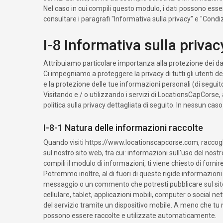
Nel caso in cui compili questo modulo, i dati possono essere
consultare i paragrafi "Informativa sulla privacy" e "Condizi
I-8 Informativa sulla privac
Attribuiamo particolare importanza alla protezione dei dat
Ci impegniamo a proteggere la privacy di tutti gli utenti de
e la protezione delle tue informazioni personali (di seguito
Visitando e / o utilizzando i servizi di LocationsCapCorse, ac
politica sulla privacy dettagliata di seguito. In nessun caso
I-8-1 Natura delle informazioni raccolte
Quando visiti https://www.locationscapcorse.com, racco
sul nostro sito web, tra cui: informazioni sull'uso del nostro 
compili il modulo di informazioni, ti viene chiesto di fornir
Potremmo inoltre, al di fuori di queste rigide informazion
messaggio o un commento che potresti pubblicare sul sito. > 
cellulare, tablet, applicazioni mobili, computer o social n
del servizio tramite un dispositivo mobile. A meno che tu 
possono essere raccolte e utilizzate automaticamente.