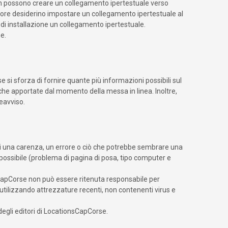
 possono creare un collegamento ipertestuale verso
atore desiderino impostare un collegamento ipertestuale al
 di installazione un collegamento ipertestuale.
e.
 si sforza di fornire quante più informazioni possibili sul
iche apportate dal momento della messa in linea. Inoltre,
eavviso.
ti una carenza, un errore o ciò che potrebbe sembrare una
possibile (problema di pagina di posa, tipo computer e
nsCapCorse non può essere ritenuta responsabile per
o utilizzando attrezzature recenti, non contenenti virus e
degli editori di LocationsCapCorse.