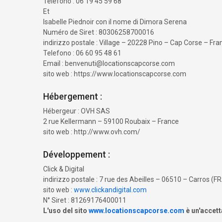
Telefono : 06 19 45 59 68
Et
Isabelle Piednoir con il nome di Dimora Serena
Numéro de Siret : 80306258700016
indirizzo postale : Village – 20228 Pino – Cap Corse – Fra
Telefono : 06 60 95 48 61
Email : benvenuti@locationscapcorse.com
sito web : https://www.locationscapcorse.com
Hébergement :
Hébergeur : OVH SAS
2 rue Kellermann – 59100 Roubaix – France
sito web : http://www.ovh.com/
Développement :
Click & Digital
indirizzo postale : 7 rue des Abeilles – 06510 – Carros (
sito web :
www.clickandigital.com
N° Siret : 81269176400011
L'uso del sito
www.locationscapcorse.com
è un'accett