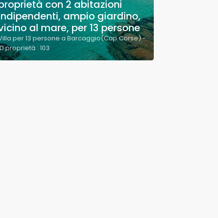
proprietà con 2 abitazioni
indipendenti, ampio giardino,
vicino al mare, per 13 persone
Villa per 13 persone a Barcaggio(Cap Corse) -
ID proprietà : 103