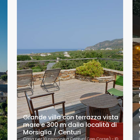
Grande villa con terrazza vista
mare e 300 m dalla località di
Morsiglia / Centuri
D
Casa per 10 persone a Centuri(Cap Corse) - ID