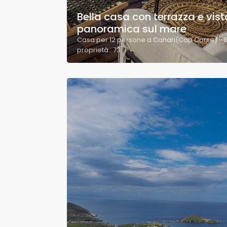
Bella casa con terrazza e vist
panoramica sul mare
Casa per 12 persone a Canari(Cap Corse) - I
proprietà : 73