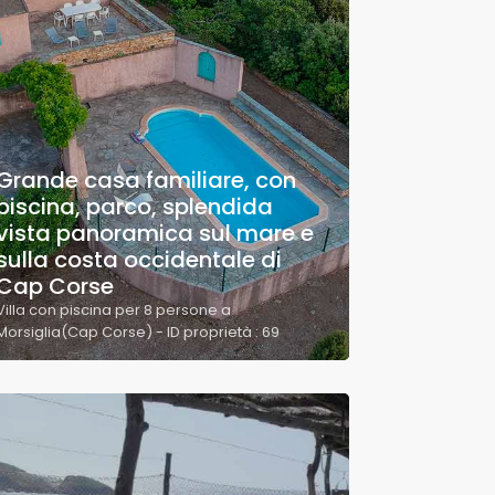
Grande casa familiare, con
piscina, parco, splendida
vista panoramica sul mare e
sulla costa occidentale di
Cap Corse
Villa con piscina per 8 persone a
Morsiglia(Cap Corse) - ID proprietà : 69