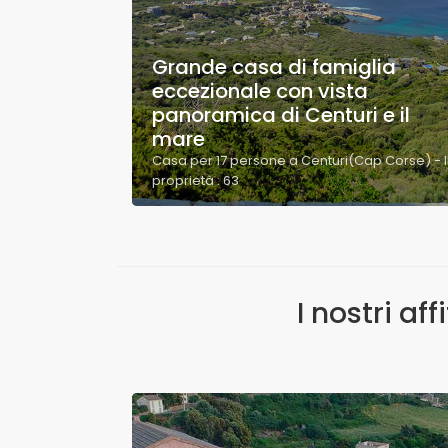
Grande casa di famiglia
eccezionale con vista
panoramica di Centuri e il
mare
Casa per 17 persone a Centuri(Cap Corse) - 
proprietà : 63
I nostri af