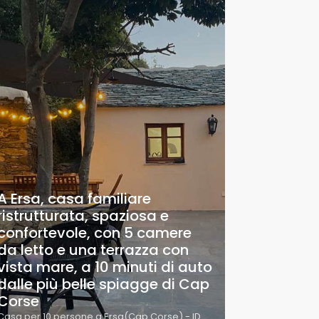
A Ersa, casa familiare
ristrutturata, spaziosa e
confortevole, con 5 camere
da letto e una terrazza con
vista mare, a 10 minuti di auto
dalle più belle spiagge di Cap
Corse
Casa per 10 persone a Ersa(Cap Corse) - ID