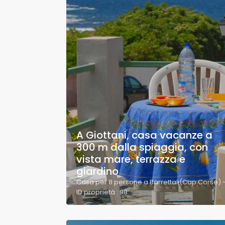
A Giottani, casa vacanze a
300 m dalla spiaggia, con
vista mare, terrazza e
giardino
Casa per 8 persone a Barrettali(Cap Corse) 
ID proprietà : 98