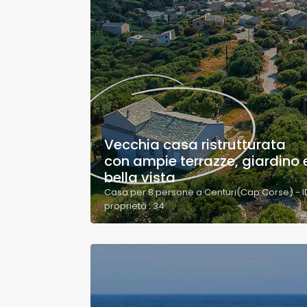
Vecchia casa ristrutturata
con ampie terrazze, giardino 
bella vista
Casa per 8 persone a Centuri(Cap Corse) - I
proprietà : 34