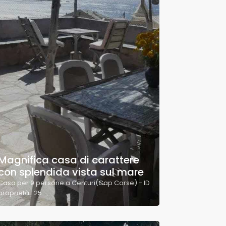
Magnifica casa di carattere
con splendida vista sul mare
Casa per 9 persone a Centuri(Cap Corse) - ID
proprietà : 25