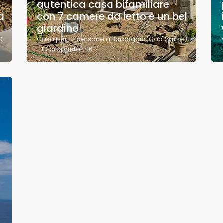
autentica casa bifamiliare
a
con 7 camere da letto e un bel
giardino
D
Casa per 12 persone a Barcaggio(Cap Corse)
- ID proprietà : 116