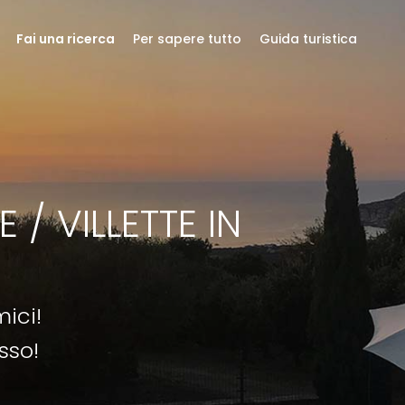
Fai una ricerca
Per sapere tutto
Guida turistica
 / VILLETTE IN
ici!
sso!