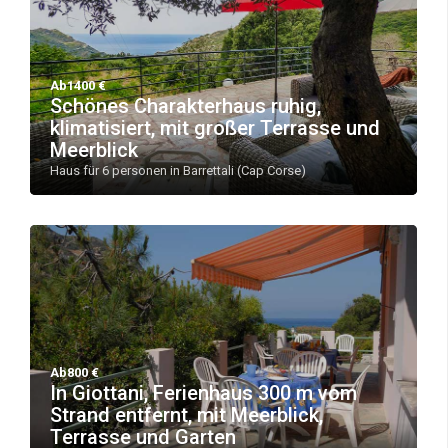
Ab1400 €
Schönes Charakterhaus ruhig,
klimatisiert, mit großer Terrasse und
Meerblick
Haus für 6 personen in Barrettali (Cap Corse)
Ab800 €
In Giottani, Ferienhaus 300 m vom
Strand entfernt, mit Meerblick,
Terrasse und Garten