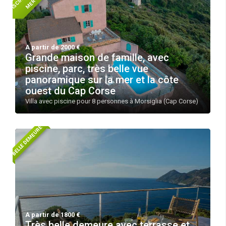
I
R
A partir de 2000 €
Grande maison de famille, avec
piscine, parc, très belle vue
panoramique sur la mer et la côte
ouest du Cap Corse
Villa avec piscine pour 8 personnes à Morsiglia (Cap Corse)
BELLE DEMEURE
A partir de 1800 €
Très belle demeure avec terrasse et