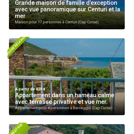
Grande maison de famille d'exception
avec vue panoramique sur Centuri et la
mer
Maison pour 17 personnes à Centuri (Cap Corse)
PROCHE DE LA MER !
A partir de 420 €
Appartement dans un hameau calme
avec terrasse privative et vue mer.
Appartement pour 4 personnes à Barcaggio (Cap Corse)
P
I
S
C
N
E
E
T
V
U
E
M
E