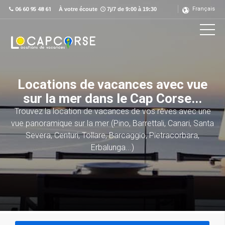
Français
06 60 95 48 61
À votre écoute
7j/7 de 9:00 à 19:30
Locations de vacances avec vue
sur la mer dans le Cap Corse...
Trouvez la location de vacances de vos rêves avec une
vue panoramique sur la mer (Pino, Barrettali, Canari, Santa
Severa, Centuri, Tollare, Barcaggio, Pietracorbara,
Erbalunga...)