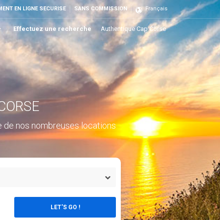
MENT EN LIGNE SECURISE
SANS COMMISSION
Français
Effectuez une recherche
Authentique Cap Corse
 CORSE
'une de nos nombreuses locations
LET'S GO !