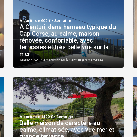
À partir de 600 € / Semaine
A Centuri, dans hameau typique du
Cap Corse, au calme, maison
rénovée, confortable, avec
terrasses et très belle vue sur la
mer
Maison pour 4 personnes à Centuri (Cap Corse)
À partir de 1400 € / Semaine
Belle maison de caractère au
calme, climatisée, avec vue mer et
grande terrasse.