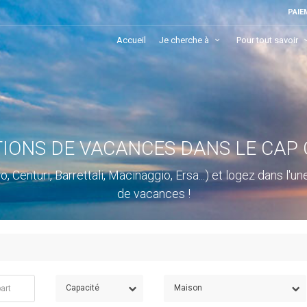
PAIE
Accueil
Je cherche à
Pour tout savoir
IONS DE VACANCES DANS LE CAP
 Centuri, Barrettali, Macinaggio, Ersa...) et logez dans l
de vacances !