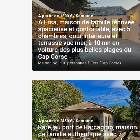
À partir de 1800 € / Semaine
A Ersa, maison de famille rénovée,
spacieuse et confortable, avec 5
chambres, cour intérieure et
terrasse vue mer, à 10 mn en
voiture des plus belles plages du
Cap Corse
Maison pour 10 personnes à Ersa (Cap Corse)
À partir de 2450 € / Semaine
Rare, au port de Barcaggio, maison
de famille authentique avec 7