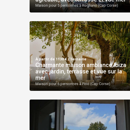
Maison pour 5 personnes à Rogliano (Cap Corse)
À partir de 1130 € / Semaine
Charmante maison ambiance Ibiza
avec jardin, terrasse et vue sur la
mer
Maison pour 6 personnes à Pino (Cap Corse)