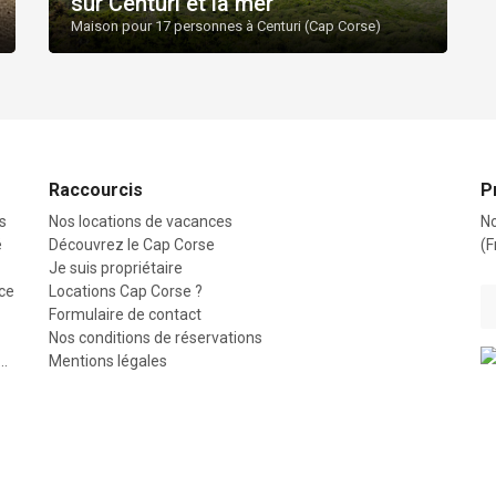
sur Centuri et la mer
Maison pour 17 personnes à Centuri (Cap Corse)
Raccourcis
P
s
Nos locations de vacances
No
é
Découvrez le Cap Corse
(F
Je suis propriétaire
ice
Locations Cap Corse ?
Formulaire de contact
Nos conditions de réservations
e…
Mentions légales