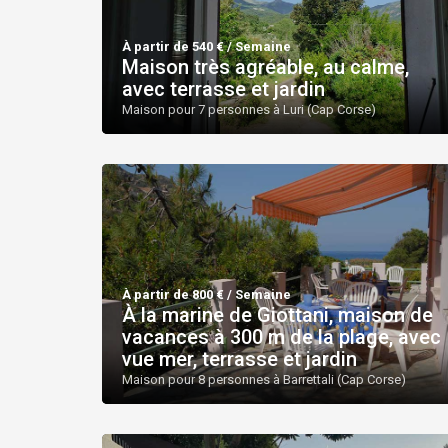
À partir de 540 € / Semaine
Maison très agréable, au calme,
avec terrasse et jardin
Maison pour 7 personnes à Luri (Cap Corse)
À partir de 800 € / Semaine
À la marine de Giottani, maison de
vacances à 300 m de la plage, avec
vue mer, terrasse et jardin
Maison pour 8 personnes à Barrettali (Cap Corse)