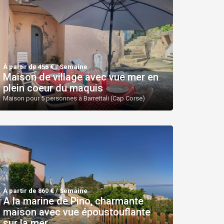
À partir de 455 € / Semaine
Maison de village avec vue mer en
plein coeur du maquis
Maison pour 5 personnes à Barrettali (Cap Corse)
À partir de 860 € / Semaine
A la marine de Pino, charmante
maison avec vue époustouflante
sur la mer