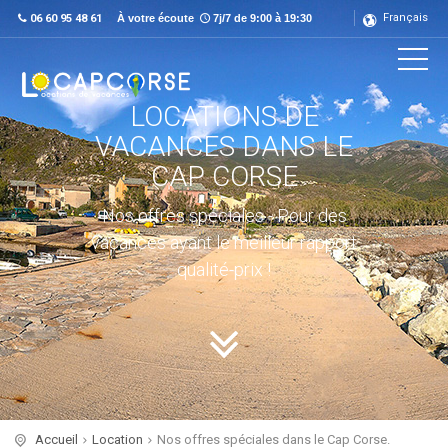
Français
06 60 95 48 61
À votre écoute
7j/7 de 9:00 à 19:30
LOCATIONS DE
VACANCES DANS LE
CAP CORSE
Nos offres spéciales - Pour des
vacances ayant le meilleur rapport
qualité-prix !
Accueil
Location
Nos offres spéciales dans le Cap Corse.