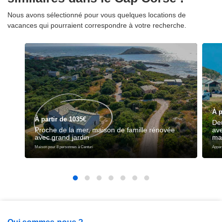
Nous avons sélectionné pour vous quelques locations de
vacances qui pourraient correspondre à votre recherche.
À p
À partir de 1035€
De
Proche de la mer, maison de famille rénovée
ave
avec grand jardin
ma
Maison pour 8 personnes à Centuri
Appar