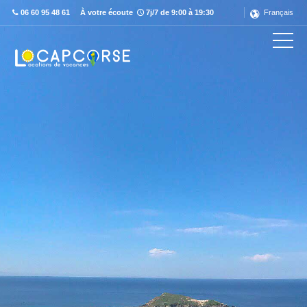
06 60 95 48 61
À votre écoute
7j/7 de 9:00 à 19:30
Français
Découvrez ce label en détail