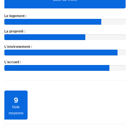
Le logement :
La propreté :
L'environement :
L'accueil :
9
Note
moyenne